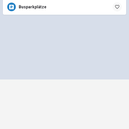
Busparkplätze
Impressum
Datenschutz
Allgemeine Geschäftsbedingungen
Preisliste für Einträge
Mediadaten und Anzeigenpreisliste
bus1.de - Ein Projekt der
gbk - Gütegemeinschaft Buskomfort e.V.
|
Betreuung
durch Telution GmbH