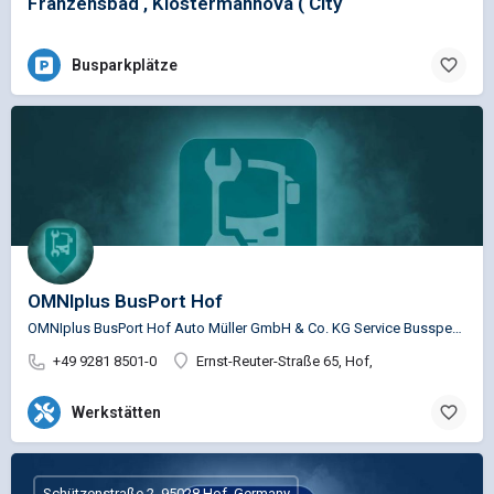
Franzensbad , Klostermannova ( City
Busparkplätze
OMNIplus BusPort Hof
OMNIplus BusPort Hof Auto Müller GmbH & Co. KG Service Busspezifische Reparaturen für die Marken…
+49 9281 8501-0
Ernst-Reuter-Straße 65, Hof,
Werkstätten
Schützenstraße 2, 95028 Hof, Germany