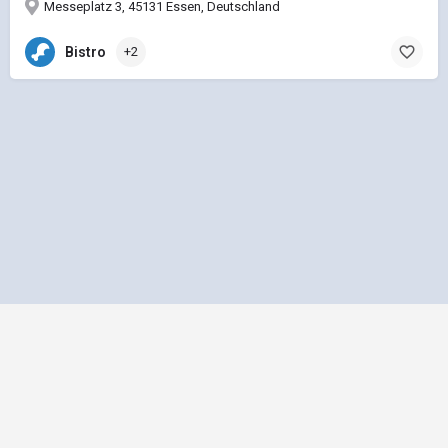
Messeplatz 3, 45131 Essen, Deutschland
Bistro
+2
Impressum
Datenschutz
Allgemeine Geschäftsbedingungen
Preisliste für Einträge
Mediadaten und Anzeigenpreisliste
bus1.de - Ein Projekt der
gbk - Gütegemeinschaft Buskomfort e.V.
|
Betreuung