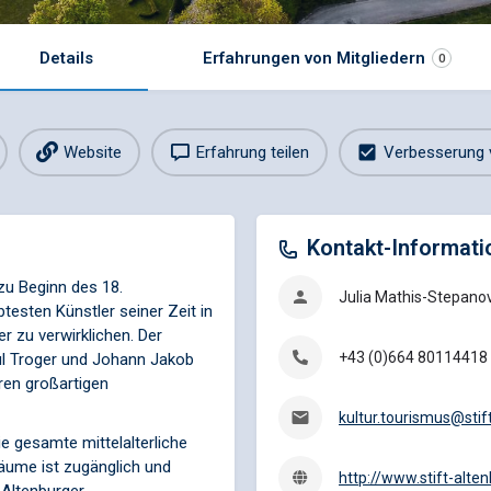
Details
Erfahrungen von Mitgliedern
0
Website
Erfahrung teilen
Verbesserung 
Kontakt-Informati
zu Beginn des 18.
Julia Mathis-Stepano
esten Künstler seiner Zeit in
r zu verwirklichen. Der
+43 (0)664 80114418
l Troger und Johann Jakob
hren großartigen
kultur.tourismus@stif
e gesamte mittelalterliche
Räume ist zugänglich und
http://www.stift-alten