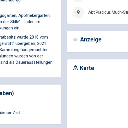
 Altenburger
Abt Placidus Much-Str
gsgarten, Apothekergarten,
 der Stille" - laden im
kungen ein.
ivatbesitz wurde 2018 vom
Anzeige
erstift“ übergeben. 2021
er Sammlung hangemachter
mlungen wurden von der
 sind als Dauerausstellungen
Karte
.
aben)
ieser Zeit