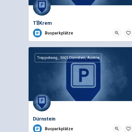
T][Krem
Busparkplätze
Treppelweg , 3601 Dürnstein, Austria
Dürnstein
Busparkplätze