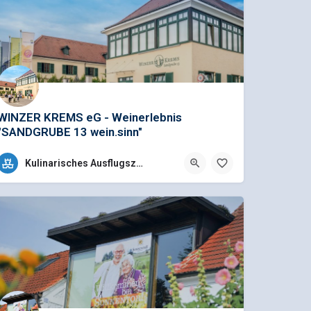
WINZER KREMS eG - Weinerlebnis
"SANDGRUBE 13 wein.sinn"
Winzer Krems, Sandgrube 13, ist eine Wein-Erzeugergemeinschaft aus rund 700 Winzer*innen. Die Lage ist…
Kulinarisches Ausflugsziel
+43 (0)2732 8551133
Sandgrube 13, 3500 Krems, Österreich