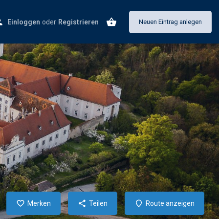
Einloggen
oder
Registrieren
Neuen Eintrag anlegen
Merken
Teilen
Route anzeigen