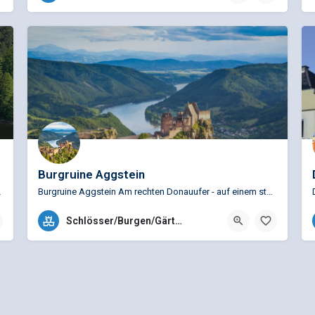
Burgruine Aggstein
n Hotel für mehrtägige…
Burgruine Aggstein Am rechten Donauufer - auf einem steilen Felsen über der Donau - liegt die Burgruine…
+43 (0)2753 8228 - 1
Schlösser/Burgen/Gärten
Kuenringer Straße 13, 3394 Aggstein, Österreich