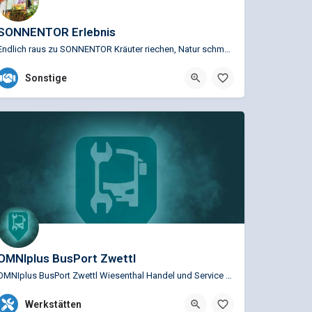
SONNENTOR Erlebnis
Endlich raus zu SONNENTOR Kräuter riechen, Natur schmecken und Ideen erleben beim Waldviertler…
+43 (0)2875 7256-100
Sonstige
Sprögnitz 10, 3910 Zwettl, Österreich
OMNIplus BusPort Zwettl
OMNIplus BusPort Zwettl Wiesenthal Handel und Service GmbH Wiesenthal Zwettl Service Busspezifische…
+43 2822 535250
Kremser Str. 38, Zwettl,
Werkstätten