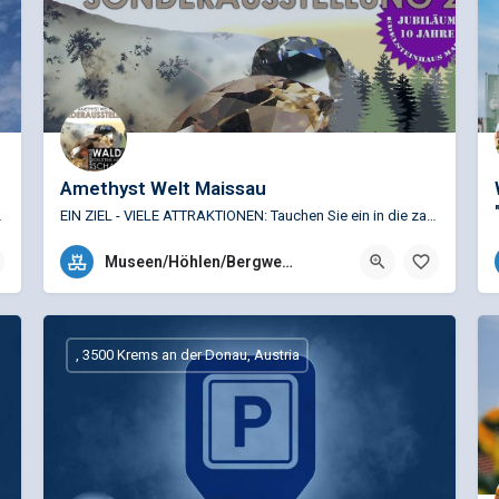
Amethyst Welt Maissau
lichstes Stift ist Geras…
EIN ZIEL - VIELE ATTRAKTIONEN: Tauchen Sie ein in die zauberhafte Welt der edlen Steine und sehen Sie die…
+43 (0)2958 84840
Museen/Höhlen/Bergwerke
Horner Straße 36, 3712 Maissau, Österreich
, 3500 Krems an der Donau, Austria