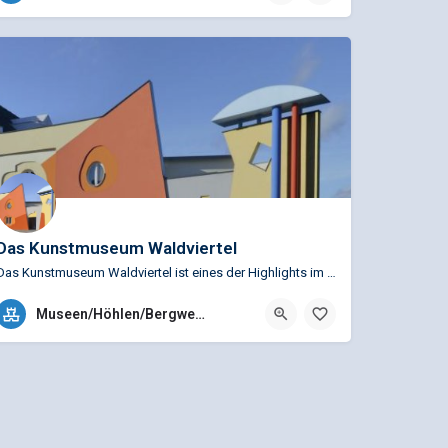
Das Kunstmuseum Waldviertel
Das Kunstmuseum Waldviertel ist eines der Highlights im nördlichen Waldviertel. Es vereint auf 12.000 m²…
+43 (0)2853 72888
Museen/Höhlen/Bergwerke
Mühlgasse 7a, 3943 Schrems, Österreich