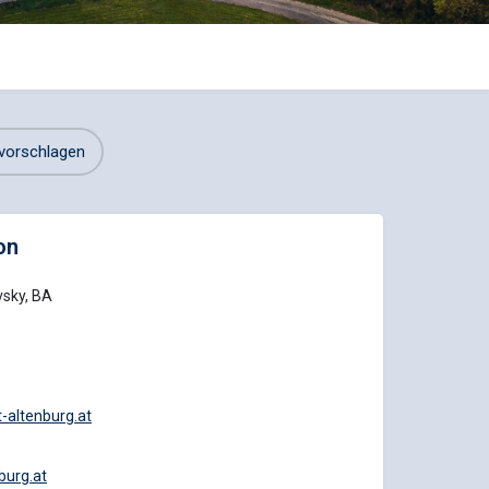
vorschlagen
on
vsky, BA
t-altenburg.at
burg.at