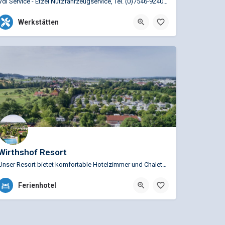
Vdl Service - Etzel Nutzfahrzeugservice, Tel. (0)7546-9240-90 Die Entscheidung für einen Bus-Lieferanten…
+31402948080 (ITS-VDL - Pannenfall - Notrufnummer)
Werkstätten
Säntisstraße 50, Oberteuringen,
Wirthshof Resort
Unser Resort bietet komfortable Hotelzimmer und Chalets in idyllischer Lage, perfekt für kleine Reisegruppen…
+49 (0)7544 96270
Ferienhotel
Steibensteg 10, 88677 Markdorf, Deutschland