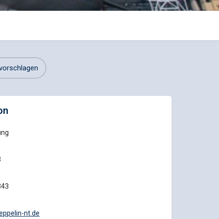
vorschlagen
on
ung
3
343
ppelin-nt.de