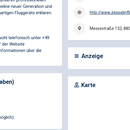
 unseren professionellen
ppeline neuer Generation und
artigen Fluggeräts erklären.
http://www.zeppelinfl
Messestraße 132, 880
wohl telefonisch unter +49
f der Website
 Informationen über die
Anzeige
aben)
Karte
öglich).