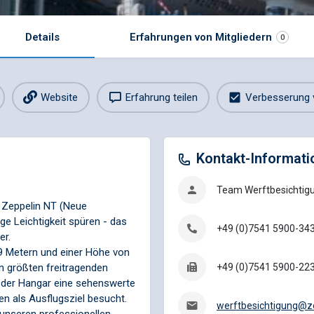
Details
Erfahrungen von Mitgliedern
0
Website
Erfahrung teilen
Verbesserung 
Kontakt-Informati
Team Werftbesichtig
n Zeppelin NT (Neue
e Leichtigkeit spüren - das
+49 (0)7541 5900-34
er.
69 Metern und einer Höhe von
n größten freitragenden
+49 (0)7541 5900-22
t der Hangar eine sehenswerte
en als Ausflugsziel besucht.
werftbesichtigung@ze