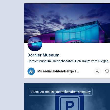
Dornier Museum
Dornier Museum Friedrichshafen: Den Traum vom Fliegen erleben Der Traum vom Fliege
+49 (0)7541 487 36 11
Museen/Höhlen/Bergwerke
Claude-Dornier-Platz 1 (am Flughafen), 88046 Friedric
L328a 28, 88046 Friedrichshafen, Germany