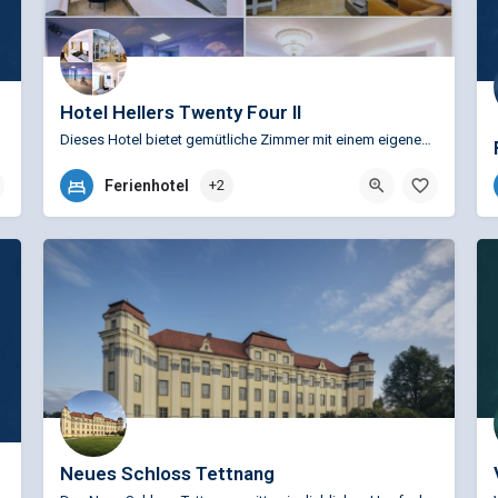
Hotel Hellers Twenty Four II
Dieses Hotel bietet gemütliche Zimmer mit einem eigenen Bad und kostenfreiem WLAN in ruhiger Lage am…
+49 (0)7541 6060
Ferienhotel
+2
Sonnenbergstraße 12, 88045 Friedrichshafen, Deutschland
Neues Schloss Tettnang