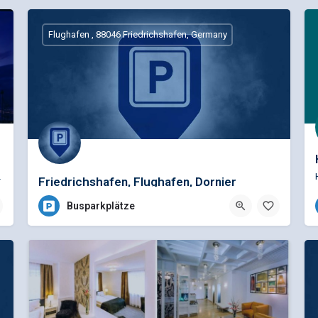
Flughafen , 88046 Friedrichshafen, Germany
n wird wahr - auf einer…
Friedrichshafen, Flughafen, Dornier
Museum, 4Pl.
Busparkplätze
hshafen, Deutschland