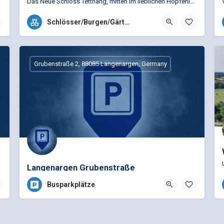
Das Neue Schloss Tettnang, mitten im lieblichen Hopfenland, beherrscht den Ort. Die stolze Residenz der…
+49 (0)7542 510500
Schlösser/Burgen/Gärten
Montfortplatz 1, 88069 Tettnang, Deutschland
Grubenstraße 2, 88085 Langenargen, Germany
Langenargen Grubenstraße
Busparkplätze