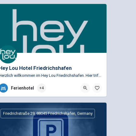
Hey Lou Hotel Friedrichshafen
Herzlich willkommen im Hey Lou Friedrichshafen. Hier trifft Innovation auf Bodensee-Idylle! Entdecke das…
+49 (0)7541 3600100
Ferienhotel
+4
Ailingerstraße 128, 88046 Friedrichshafen, Deutschland
Friedrichstraße 29, 88045 Friedrichshafen, Germany