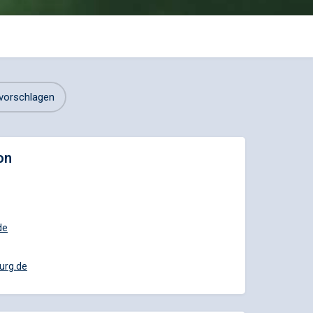
vorschlagen
on
de
urg.de