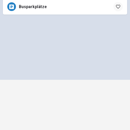
Busparkplätze
Impressum
Datenschutz
Allgemeine Geschäftsbedingungen
Preisliste für Einträge
Mediadaten und Anzeigenpreisliste
bus1.de - Ein Projekt der
gbk - Gütegemeinschaft Buskomfort e.V.
|
Betreuung
durch Telution GmbH