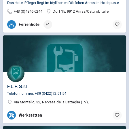
Das Hotel Pfleger liegt im idyllischen Dörfchen Anras im Hochpustertal. Die Gipfel des Karnischen Kammes und…
+43 (0)4846 6244
Dorf 15, 9912 Anras/Osttirol, Italien
Ferienhotel
+1
F.L.F. S.r.l.
Telefonnummer: +39 (0422)72 51 54
Via Montello, 32, Nervesa della Battaglia (TV),
Werkstätten