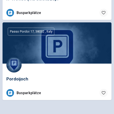
Busparkplätze
Passo Pordoi 17, 38032 , Italy
Pordoijoch
Busparkplätze