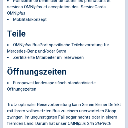
Possibilité de bénéficier de toutes les prestations et
services
OMNI
plus
et acceptation des ServiceCards
OMNI
plus
Mobilitätskonzept
Teile
OMNI
plus
BusPort spezifische Teilebevorratung für
Mercedes-Benz und/oder Setra
Zertifizierte Mitarbeiter im Teilewesen
Öffnungszeiten
Europaweit landesspezifisch standardisierte
Öffnungszeiten
Trotz optimaler Reisevorbereitung kann Sie ein kleiner Defekt
mit Ihrem vollbesetzten Bus zu einem unerwarteten Stopp
zwingen. Im ungünstigsten Fall sogar nachts oder in einem
fremden Land. Darum hat unser
OMNI
plus
24h
SERVICE