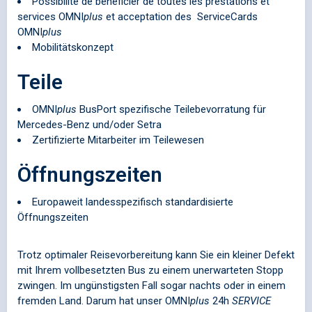
Possibilité de bénéficier de toutes les prestations et
services
OMNI
plus
et acceptation des ServiceCards
OMNI
plus
Mobilitätskonzept
Teile
OMNI
plus
BusPort spezifische Teilebevorratung für
Mercedes-Benz und/oder Setra
Zertifizierte Mitarbeiter im Teilewesen
Öffnungszeiten
Europaweit landesspezifisch standardisierte
Öffnungszeiten
Trotz optimaler Reisevorbereitung kann Sie ein kleiner Defekt
mit Ihrem vollbesetzten Bus zu einem unerwarteten Stopp
zwingen. Im ungünstigsten Fall sogar nachts oder in einem
fremden Land. Darum hat unser
OMNI
plus
24h
SERVICE