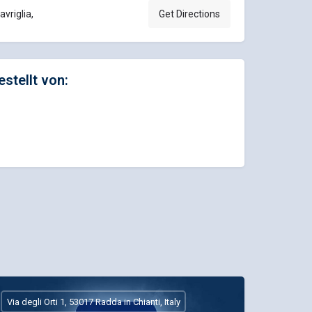
avriglia,
Get Directions
estellt von:
Via degli Orti 1, 53017 Radda in Chianti, Italy