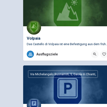
Volpaia
Das Castello di Volpaia ist eine Befestigung aus dem frühen 
Strada Provinciale 112, Volpaia,
Ausflugsziele
Via Michelangelo Buonarroti, 5, Gaiole In Chianti,