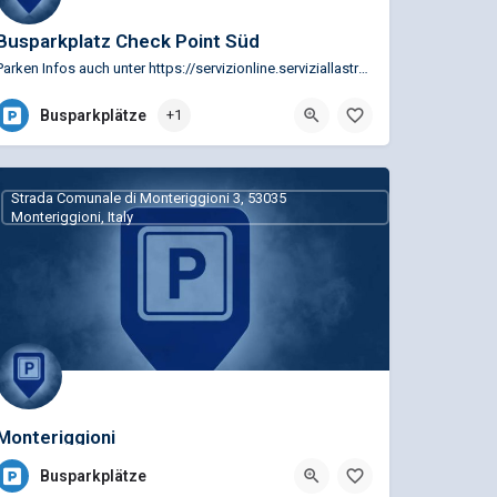
Busparkplatz Check Point Süd
Parken Infos auch unter https://servizionline.serviziallastrada.it/ar/?lang=en_US Infos unter…
Busparkplätze
+1
Strada Comunale di Monteriggioni 3, 53035
Monteriggioni, Italy
Monteriggioni
Busparkplätze