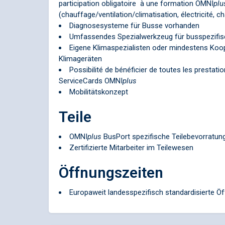
participation obligatoire à une formation
OMNI
plu
(chauffage/ventilation/climatisation, électricité, 
Diagnosesysteme für Busse vorhanden
Umfassendes Spezialwerkzeug für busspezifis
Eigene Klimaspezialisten oder mindestens Koope
Klimageräten
Possibilité de bénéficier de toutes les prestati
ServiceCards
OMNI
plus
Mobilitätskonzept
Teile
OMNI
plus
BusPort spezifische Teilebevorratun
Zertifizierte Mitarbeiter im Teilewesen
Öffnungszeiten
Europaweit landesspezifisch standardisierte Ö