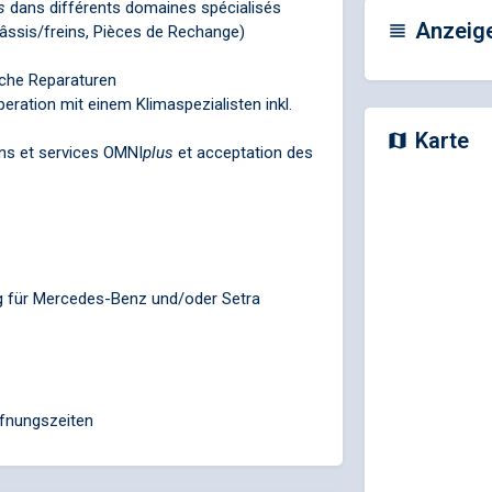
s
dans différents domaines spécialisés
Anzeig
châssis/freins, Pièces de Rechange)
che Reparaturen
ration mit einem Klimaspezialisten inkl.
Karte
ons et services
OMNI
plus
et acceptation des
g für Mercedes-Benz und/oder Setra
ffnungszeiten