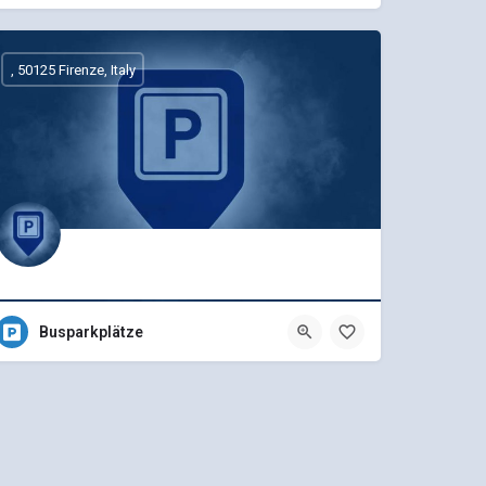
, 50125 Firenze, Italy
Busparkplätze