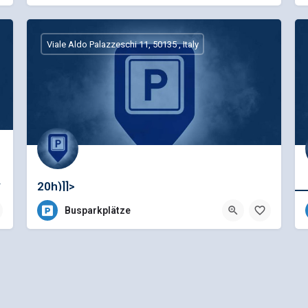
Viale Aldo Palazzeschi 11, 50135 , Italy
h unter Infos unter…
20h)]]>
Busparkplätze