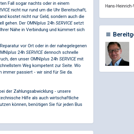
en Fall sogar nachts oder in einem
Hans-Heinrich-
RVICE
nicht nur rund um die Uhr Bereitschaft,
tand kostet nicht nur Geld, sondern auch die
ell gehen. Der
OMNI
plus
24h
SERVICE
setzt
 Ihrer Nähe in Verbindung und kümmert sich
Bereitg
e Reparatur vor Ort oder in der nahegelegenen
MNI
plus
24h
SERVICE
dennoch schnelle
pruch, den unser
OMNI
plus
24h
SERVICE
mit
 schnellstem Weg kompetent zur Seite. Wo
immer passiert - wir sind für Sie da.
 bei der Zahlungsabwicklung - unsere
echnische Hilfe als auch wirtschaftliche
utzen können, benötigen Sie für jeden Bus