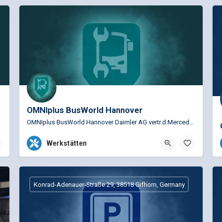
OMNIplus BusWorld Hannover
OMNIplus BusWorld Hannover Daimler AG vertr.d.Mercedes-Benz Vertrieb NFZ GmbH Ndl.Hannover Service …
+49 511 5465-830
Werkstätten
Mercedesstraße 1, Langenhagen,
Konrad-Adenauer-Straße 29, 38518 Gifhorn, Germany