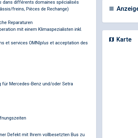
s
dans différents domaines spécialisés
Anzeig
châssis/freins, Pièces de Rechange)
che Reparaturen
ration mit einem Klimaspezialisten inkl.
Karte
ons et services
OMNI
plus
et acceptation des
g für Mercedes-Benz und/oder Setra
ffnungszeiten
iner Defekt mit Ihrem vollbesetzten Bus zu