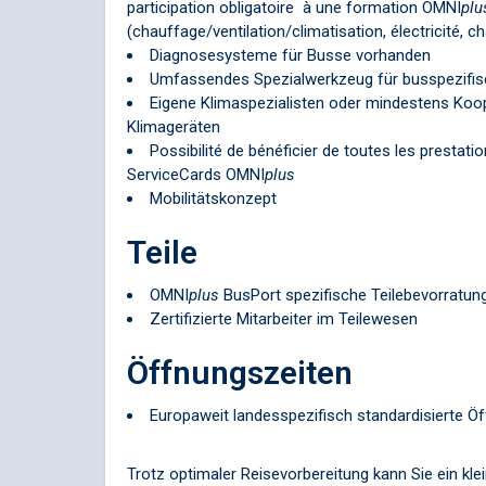
participation obligatoire à une formation
OMNI
plu
(chauffage/ventilation/climatisation, électricité, 
Diagnosesysteme für Busse vorhanden
Umfassendes Spezialwerkzeug für busspezifis
Eigene Klimaspezialisten oder mindestens Koope
Klimageräten
Possibilité de bénéficier de toutes les prestati
ServiceCards
OMNI
plus
Mobilitätskonzept
Teile
OMNI
plus
BusPort spezifische Teilebevorratun
Zertifizierte Mitarbeiter im Teilewesen
Öffnungszeiten
Europaweit landesspezifisch standardisierte Ö
Trotz optimaler Reisevorbereitung kann Sie ein kle