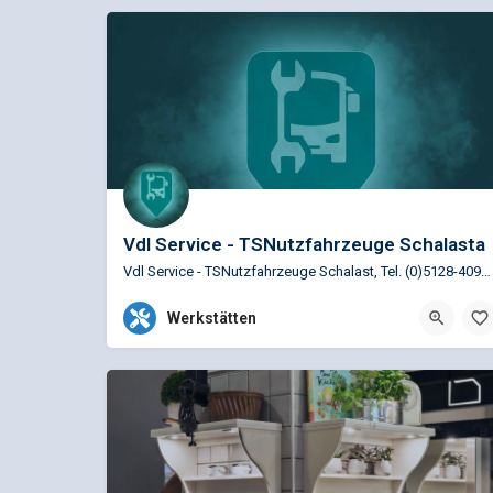
Vdl Service - TSNutzfahrzeuge Schalasta
Vdl Service - TSNutzfahrzeuge Schalast, Tel. (0)5128-409000 Die Entscheidung für einen Bus-Lieferanten ist…
+31402948080 (ITS-VDL - Pannenfall - Notrufnummer)
Werkstätten
Zum Wildekamp 4, Hohenhameln,