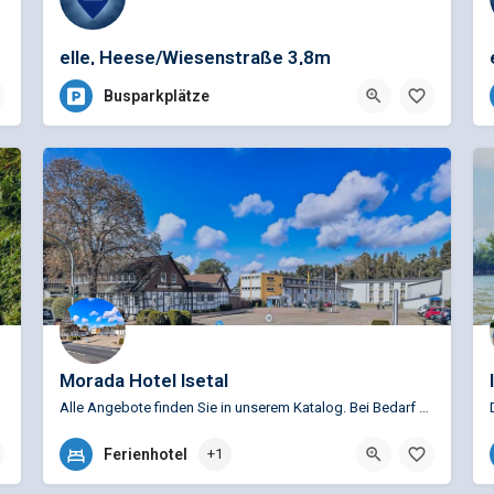
elle, Heese/Wiesenstraße 3,8m
Busparkplätze
Morada Hotel Isetal
Alle Angebote finden Sie in unserem Katalog. Bei Bedarf stellen wir Ihnen gerne en individuelles Angebot…
+49 (0)5374 919132303
Ferienhotel
+1
Bromer Str. 4, 38550 Isenbüttel, Deutschland