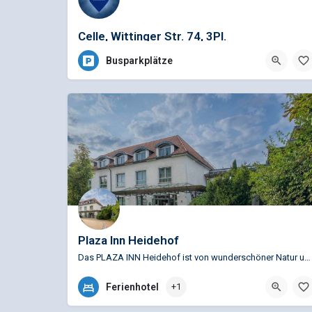
Celle, Wittinger Str. 74, 3Pl.
Busparkplätze
Plaza Inn Heidehof
Das PLAZA INN Heidehof ist von wunderschöner Natur umgeben. Egal ob Radtouren, Wanderungen oder Gassirunden…
+49 (0)5052 970-0
Ferienhotel
+1
Billingstraße 29, 29320 Hermannsburg, Deutschland