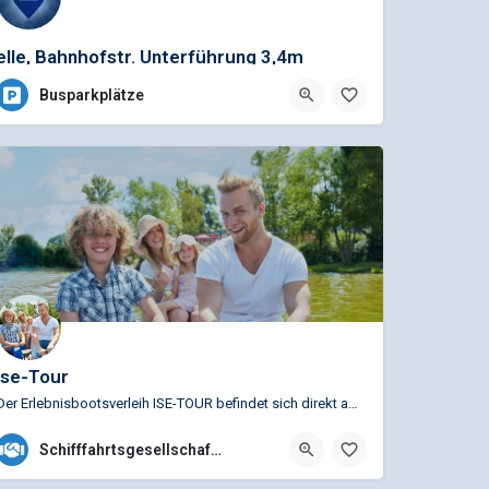
elle, Bahnhofstr. Unterführung 3,4m
Busparkplätze
Ise-Tour
Der Erlebnisbootsverleih ISE-TOUR befindet sich direkt am MORADA HOTEL ISETAL und dem Traditionsrestaurant…
+49 (0)5374 91912303
Schifffahrtsgesellschaften
Bromer Straße 4, 38518 Gifhorn, Deutschland