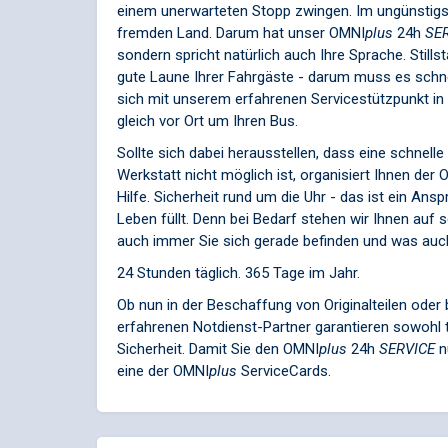
einem unerwarteten Stopp zwingen. Im ungünstigst
fremden Land. Darum hat unser
OMNI
plus
24h
SE
sondern spricht natürlich auch Ihre Sprache. Stills
gute Laune Ihrer Fahrgäste - darum muss es schn
sich mit unserem erfahrenen Servicestützpunkt in
gleich vor Ort um Ihren Bus.
Sollte sich dabei herausstellen, dass eine schnell
Werkstatt nicht möglich ist, organisiert Ihnen der
O
Hilfe. Sicherheit rund um die Uhr - das ist ein Ans
Leben füllt. Denn bei Bedarf stehen wir Ihnen auf
auch immer Sie sich gerade befinden und was auch 
24 Stunden täglich. 365 Tage im Jahr.
Ob nun in der Beschaffung von Originalteilen oder
erfahrenen Notdienst-Partner garantieren sowohl t
Sicherheit. Damit Sie den
OMNI
plus
24h
SERVICE
n
eine der
OMNI
plus
ServiceCards.