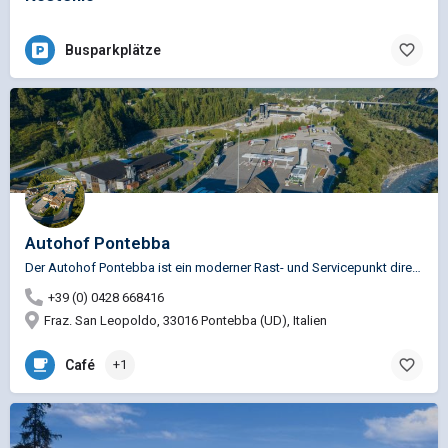
Busparkplätze
Autohof Pontebba
Der Autohof Pontebba ist ein moderner Rast- und Servicepunkt direkt an der Autobahn A23 (Udine–Tarvisio) –…
+39 (0) 0428 668416
Fraz. San Leopoldo, 33016 Pontebba (UD), Italien
Café
+1