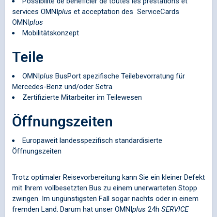
Possibilité de bénéficier de toutes les prestations et
services
OMNI
plus
et acceptation des ServiceCards
OMNI
plus
Mobilitätskonzept
Teile
OMNI
plus
BusPort spezifische Teilebevorratung für
Mercedes-Benz und/oder Setra
Zertifizierte Mitarbeiter im Teilewesen
Öffnungszeiten
Europaweit landesspezifisch standardisierte
Öffnungszeiten
Trotz optimaler Reisevorbereitung kann Sie ein kleiner Defekt
mit Ihrem vollbesetzten Bus zu einem unerwarteten Stopp
zwingen. Im ungünstigsten Fall sogar nachts oder in einem
fremden Land. Darum hat unser
OMNI
plus
24h
SERVICE