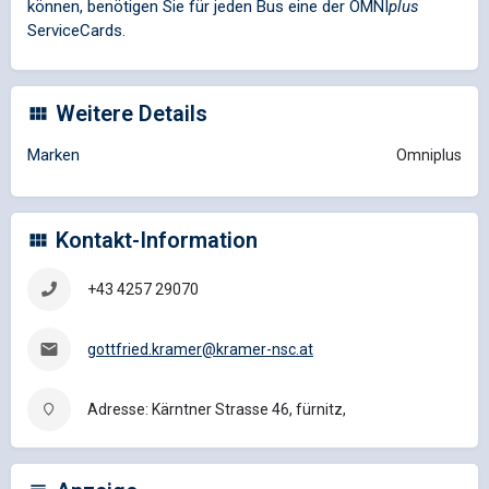
können, benötigen Sie für jeden Bus eine der
OMNI
plus
ServiceCards.
Weitere Details
Marken
Omniplus
Kontakt-Information
+43 4257 29070
gottfried.kramer@kramer-nsc.at
Adresse: Kärntner Strasse 46, fürnitz,