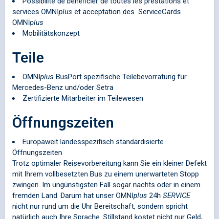
Possibilité de bénéficier de toutes les prestations et
services
OMNI
plus
et acceptation des ServiceCards
OMNI
plus
Mobilitätskonzept
Teile
OMNI
plus
BusPort spezifische Teilebevorratung für
Mercedes-Benz und/oder Setra
Zertifizierte Mitarbeiter im Teilewesen
Öffnungszeiten
Europaweit landesspezifisch standardisierte
Öffnungszeiten
Trotz optimaler Reisevorbereitung kann Sie ein kleiner Defekt
mit Ihrem vollbesetzten Bus zu einem unerwarteten Stopp
zwingen. Im ungünstigsten Fall sogar nachts oder in einem
fremden Land. Darum hat unser
OMNI
plus
24h
SERVICE
nicht nur rund um die Uhr Bereitschaft, sondern spricht
natürlich auch Ihre Sprache. Stillstand kostet nicht nur Geld,