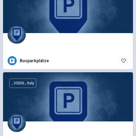
Busparkplätze
, 35036 , Italy