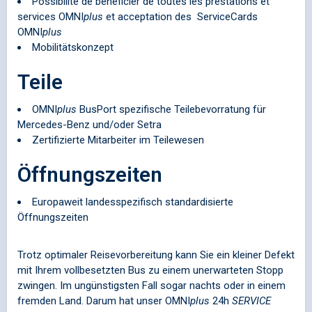
Possibilité de bénéficier de toutes les prestations et
services
OMNI
plus
et acceptation des ServiceCards
OMNI
plus
Mobilitätskonzept
Teile
OMNI
plus
BusPort spezifische Teilebevorratung für
Mercedes-Benz und/oder Setra
Zertifizierte Mitarbeiter im Teilewesen
Öffnungszeiten
Europaweit landesspezifisch standardisierte
Öffnungszeiten
Trotz optimaler Reisevorbereitung kann Sie ein kleiner Defekt
mit Ihrem vollbesetzten Bus zu einem unerwarteten Stopp
zwingen. Im ungünstigsten Fall sogar nachts oder in einem
fremden Land. Darum hat unser
OMNI
plus
24h
SERVICE