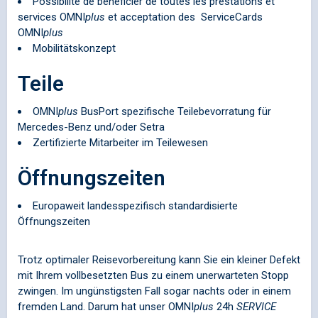
Possibilité de bénéficier de toutes les prestations et
services
OMNI
plus
et acceptation des ServiceCards
OMNI
plus
Mobilitätskonzept
Teile
OMNI
plus
BusPort spezifische Teilebevorratung für
Mercedes-Benz und/oder Setra
Zertifizierte Mitarbeiter im Teilewesen
Öffnungszeiten
Europaweit landesspezifisch standardisierte
Öffnungszeiten
Trotz optimaler Reisevorbereitung kann Sie ein kleiner Defekt
mit Ihrem vollbesetzten Bus zu einem unerwarteten Stopp
zwingen. Im ungünstigsten Fall sogar nachts oder in einem
fremden Land. Darum hat unser
OMNI
plus
24h
SERVICE