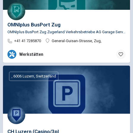
OMNIplus BusPort Zug
OMNIplus BusPort Zug Zugerland Verkehrsbetriebe AG Garage Service Busspezifische Reparaturen für die…
+41 41 7285870
General-Guisan-Strasse, Zug,
Werkstätten
, 6006 Luzern, Switzerland
CH Luzern (Casino/3pl