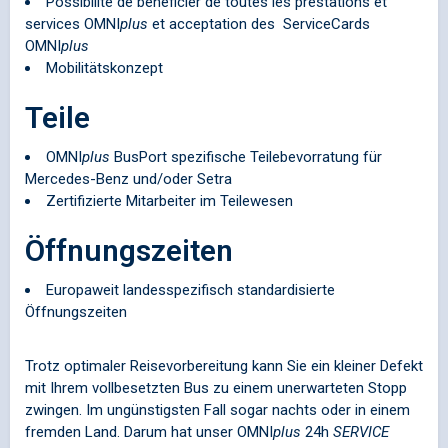
Possibilité de bénéficier de toutes les prestations et
services
OMNI
plus
et acceptation des ServiceCards
OMNI
plus
Mobilitätskonzept
Teile
OMNI
plus
BusPort spezifische Teilebevorratung für
Mercedes-Benz und/oder Setra
Zertifizierte Mitarbeiter im Teilewesen
Öffnungszeiten
Europaweit landesspezifisch standardisierte
Öffnungszeiten
Trotz optimaler Reisevorbereitung kann Sie ein kleiner Defekt
mit Ihrem vollbesetzten Bus zu einem unerwarteten Stopp
zwingen. Im ungünstigsten Fall sogar nachts oder in einem
fremden Land. Darum hat unser
OMNI
plus
24h
SERVICE