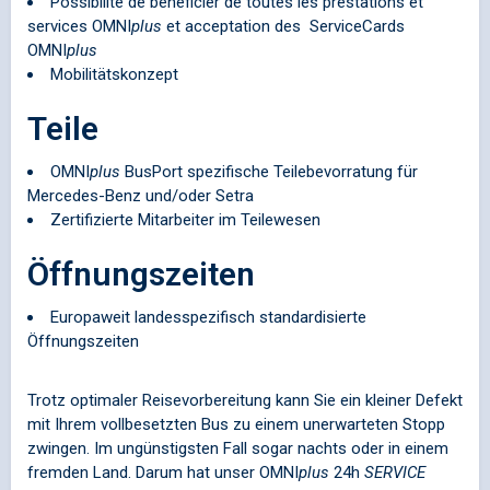
Possibilité de bénéficier de toutes les prestations et
services
OMNI
plus
et acceptation des ServiceCards
OMNI
plus
Mobilitätskonzept
Teile
OMNI
plus
BusPort spezifische Teilebevorratung für
Mercedes-Benz und/oder Setra
Zertifizierte Mitarbeiter im Teilewesen
Öffnungszeiten
Europaweit landesspezifisch standardisierte
Öffnungszeiten
Trotz optimaler Reisevorbereitung kann Sie ein kleiner Defekt
mit Ihrem vollbesetzten Bus zu einem unerwarteten Stopp
zwingen. Im ungünstigsten Fall sogar nachts oder in einem
fremden Land. Darum hat unser
OMNI
plus
24h
SERVICE