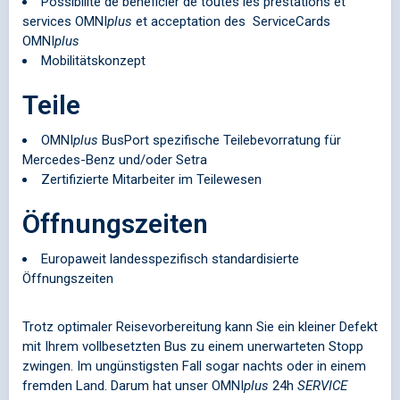
Possibilité de bénéficier de toutes les prestations et
services
OMNI
plus
et acceptation des ServiceCards
OMNI
plus
Mobilitätskonzept
Teile
OMNI
plus
BusPort spezifische Teilebevorratung für
Mercedes-Benz und/oder Setra
Zertifizierte Mitarbeiter im Teilewesen
Öffnungszeiten
Europaweit landesspezifisch standardisierte
Öffnungszeiten
Trotz optimaler Reisevorbereitung kann Sie ein kleiner Defekt
mit Ihrem vollbesetzten Bus zu einem unerwarteten Stopp
zwingen. Im ungünstigsten Fall sogar nachts oder in einem
fremden Land. Darum hat unser
OMNI
plus
24h
SERVICE