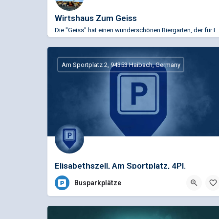
Wirtshaus Zum Geiss
Die "Geiss" hat einen wunderschönen Biergarten, der für Ihre Rast im Sommer wie gemacht ist. Idyl
+49 (0)9421 300937
Theresienplatz 49, 94315 Straubing, Deutschland
Am Sportplatz 2, 94353 Haibach, Germany
Elisabethszell, Am Sportplatz, 4Pl.
Busparkplätze