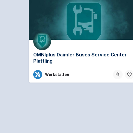
OMNIplus Daimler Buses Service Center
Plattling
OMNIplus BusWorld Home Plattling EvoBus GmbH Service Busspezifische Reparaturen für 
Werkstätten
+49 9931 506-0
Gottlieb-Daimler-Straße 16, Plattling,