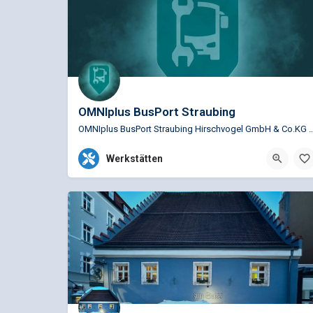
OMNIplus BusPort Straubing
OMNIplus BusPort Straubing Hirschvogel GmbH & Co.KG Service Bus
+49 9421 73070
Osserstraße 2, Straubing,
Werkstätten