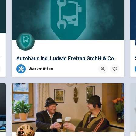
spezifische Reparaturen für die…
Autohaus Ing. Ludwig Freitag GmbH & Co.
KG
Werkstätten
0049 942181070
Chamer Straße 37, Straubing, Deutschland