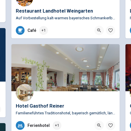
Restaurant Landhotel Weingarten
lisch, urig,…
Auf Vorbestellung kalt-warmes bayerisches Schmankerlbüfett, mehr Gänge Menüs, nach Karte oder deftige…
+49 (0)9963 516
Café
+1
Weingarten 3, 94353 Haibach, Deutschland
Hotel Gasthof Reiner
Familieneführtes Traditionshotel, bayerisch gemütlich, ländlich, Wanderwege direkt am Haus, Ausgangspunkt…
+49 (0)9965 596
Ferienhotel
+1
Grün 8, 94379 Sankt Englmar, Deutschland