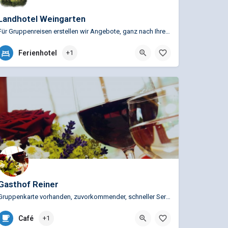
Landhotel Weingarten
Für Gruppenreisen erstellen wir Angebote, ganz nach Ihren Wünschen auch mit An-und Heimreise, sowie allen…
+49 (0)9963 516
Ferienhotel
+1
Weingarten 3, 94353 Haibach, Deutschland
Gasthof Reiner
Gruppenkarte vorhanden, zuvorkommender, schneller Service, Reiseleitung und Busfahrer…
+49 (0)9965 596
Café
+1
Grün 8, 94379 Sankt Englmar, Deutschland