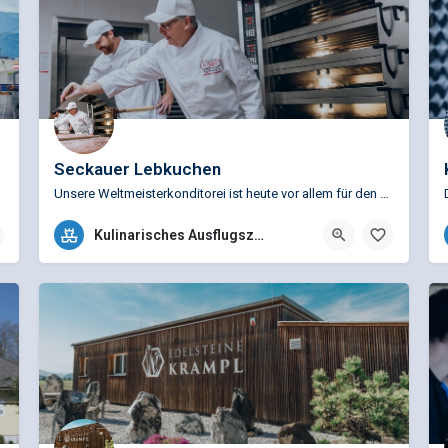
Seckauer Lebkuchen
Unsere Weltmeisterkonditorei ist heute vor allem für den Seckauer Lebkuchen weit über die Grenzen hinaus…
esuchen Sie u.a. das Siegerpodest und fühlen Sie…
+43 (0)3514 5207
Kulinarisches Ausflugsziel
Marktstraße 11, 8732 Seckau, Österreich