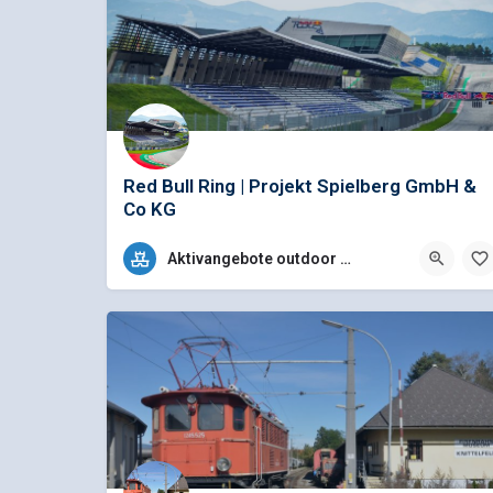
Red Bull Ring | Projekt Spielberg GmbH &
Co KG
GUIDETOUR AM SPIELBERG Am Red Bull Ring ist alles möglich: B
Aktivangebote outdoor / indoor
+43 (0)3577 202 27030
Red Bull Ring Strasse 1, 8724 Spielberg, Österreich