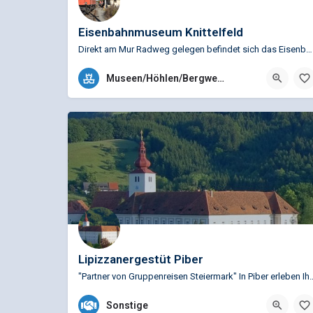
Eisenbahnmuseum Knittelfeld
Direkt am Mur Radweg gelegen befindet sich das Eisenbahnmuseum Knittelfeld. Einzigartige Sammlungen im…
Ainbachallee 14, 8720 Knittelfeld, Österreich
Museen/Höhlen/Bergwerke
Lipizzanergestüt Piber
"Partner von Gruppenreisen Steiermark" In Piber erleben Ih
+43 (0)3144 3323
Sonstige