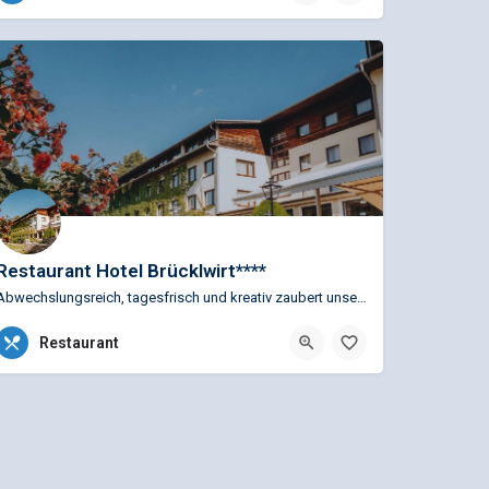
Langgasse 10, 8700 Leoben, Österreich
Restaurant Hotel Brücklwirt****
Abwechslungsreich, tagesfrisch und kreativ zaubert unser Küchenteam im Brücklwirt stets neue Köstlichkeiten.…
+43 (0)3842 81727
Restaurant
Leobner Straße 90, 8712 Niklasdorf, Österreich