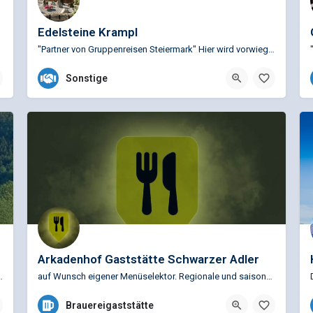
Edelsteine Krampl
"Partner von Gruppenreisen Steiermark" Hier wird vorwiegend steirisches Gestein zu einzigartigen Werk- und…
+43 (0)3577 81111
Sonstige
Bahnhofstraße 7, 8741 Weißkirchen in der Steiermark, Österreich
Arkadenhof Gaststätte Schwarzer Adler
re Kunden die älteste Kulturpferderasse Europas…
auf Wunsch eigener Menüselektor. Regionale und saisonale Spezialitäten.AngeboteWir erzählen…
+43 (0)3842 42074
Brauereigaststätte