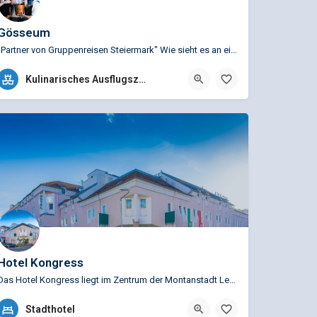
Gösseum
"Partner von Gruppenreisen Steiermark" Wie sieht es an einem Ort aus, an dem sich seit Jahrhunderten nichts…
+43 (0)3842 2090 5802
Kulinarisches Ausflugsziel
Brauhausgasse1, 8700 Leoben, Österreich
Hotel Kongress
Das Hotel Kongress liegt im Zentrum der Montanstadt Leoben, nur einen Steinwurf vom großzügigen Hauptplatz…
+43 (0)3842 46800
Stadthotel