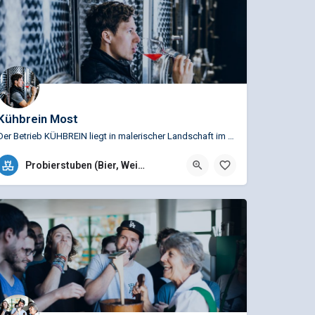
Kühbrein Most
Der Betrieb KÜHBREIN liegt in malerischer Landschaft im Herzen der Steiermark. Gruppen erleben Apfelwein und…
+43 (0)664 2034282
Probierstuben (Bier, Wein...)
Graden 31, 8731 Gaal, Österreich