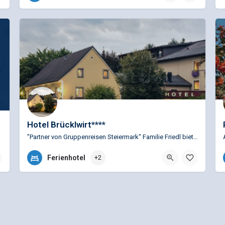
Hauptplatz 11, 8700 Leoben, Österreich
Hotel Brücklwirt****
"Partner von Gruppenreisen Steiermark" Familie Friedl bietet Ihren Gästen herzliche Gastlichkeit in…
+43 (0)3842 81 727
Ferienhotel
+2
Leobnerstraße 90, 8712 Niklasdorf, Österreich