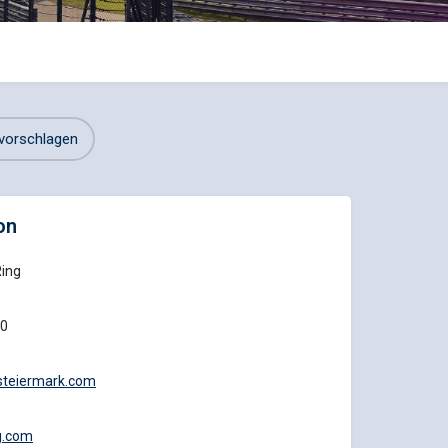
vorschlagen
on
Ring
20
steiermark.com
g.com