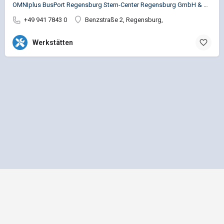
OMNIplus BusPort Regensburg Stern-Center Regensburg GmbH & Co.KG Service Busspezifische…
+49 941 7843 0
Benzstraße 2, Regensburg,
Werkstätten
Impressum
Datenschutz
Allgemeine Geschäftsbedingungen
Preisliste für Einträge
Mediadaten und Anzeigenpreisliste