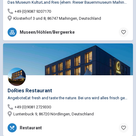
Das Museum KulturLand Ries (ehem. Rieser Bauernmuseum Maihingen) füllt als Regionalmuseum unter der…
+49 (0)9087 9207170
Klosterhof 3 und 8, 86747 Maihingen, Deutschland
Museen/Höhlen/Bergwerke
DoRies Restaurant
AngeboteEat fresh and taste the nature. Bei uns wird alles frisch gekocht. Am liebsten mit saisonalen Gemüse,…
+49 (0)9081 2729330
Luntenbuck 9, 86720 Nördlingen, Deutschland
Restaurant