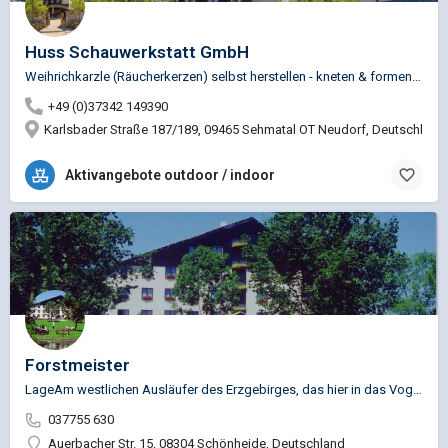
Huss Schauwerkstatt GmbH
Weihrichkarzle (Räucherkerzen) selbst herstellen - kneten & formen der Räucherkerzen aus natürlichen…
+49 (0)37342 149390
Karlsbader Straße 187/189, 09465 Sehmatal OT Neudorf, Deutschland
Aktivangebote outdoor / indoor
Forstmeister
LageAm westlichen Ausläufer des Erzgebirges, das hier in das Vogtland übergeht, liegt das Flair- Hotel …
037755 630
Auerbacher Str. 15, 08304 Schönheide, Deutschland